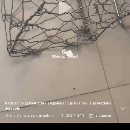
Recinzione galvanizzata esagonale in pietra per la protezione
del suolo
muro di sostegno in gabbioni
2024-12-13
8 opinioni