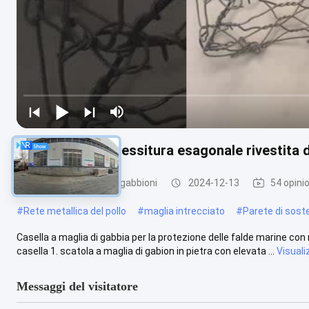
Griglia di filo di tessitura esagonale rivestita
muro di sostegno in gabbioni
2024-12-13
54 opinio
#
Rete metallica del pollo
#
maglia intrecciato
#
Parete di sost
Casella a maglia di gabbia per la protezione delle falde marine con r
casella 1. scatola a maglia di gabion in pietra con elevata ...
Visuali
Messaggi del visitatore