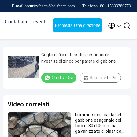
E-mail securityfence@bd-fence.com
Telefono: 86--15333380773
Contattaci
eventi


Richiesta Una citazione
Griglia di filo di tessitura esagonale
rivestita di zinco per parete di gabione
Chatta Ora
Saperne Di Più
Video correlati
la immersione calda del
gabbione esagonale del
foro di 80x100mm ha
galvanizzato di plastica
del PVC ricoperto