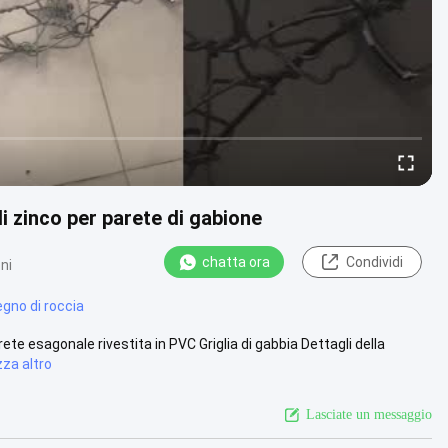
 di zinco per parete di gabione
chatta ora
Condividi
ni
egno di roccia
ete esagonale rivestita in PVC Griglia di gabbia Dettagli della
zza altro
Lasciate un messaggio