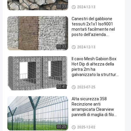
muro di sostegno in gabbioni
00:33
2024-12-13
Canestri del gabbione
tessuti 2x1x1 Iso9001
montati facilmente nel
posto dell'azienda
agricola
muro di sostegno in gabbioni
00:33
2024-12-13
Il cavo Mesh Gabion Box
Hot Dip di altezza della
pietra 2m ha
galvanizzato la struttura
del metallo
muro di sostegno in gabbioni
02:41
2023-07-25
Alta sicurezza 358
Recinzione anti
arrampicata Clearview
pannelli di maglia di filo
saldato acciaio
galvanizzato
Recinzione AOA
00:25
2025-12-02