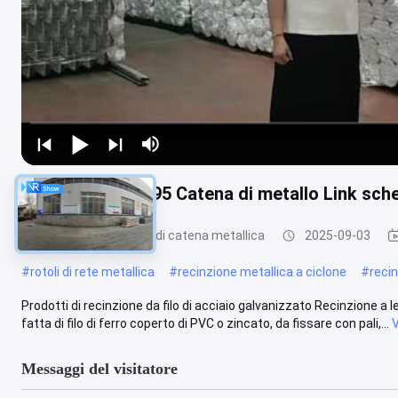
Altezza 2,5m Q195 Catena di metallo Link sc
Recinzione a maglie di catena metallica
2025-09-03
#
rotoli di rete metallica
#
recinzione metallica a ciclone
#
reci
Prodotti di recinzione da filo di acciaio galvanizzato Recinzione 
fatta di filo di ferro coperto di PVC o zincato, da fissare con pali,...
V
Messaggi del visitatore