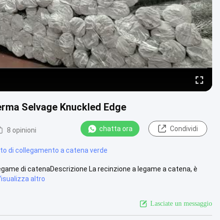
herma Selvage Knuckled Edge
chatta ora
Condividi
8 opinioni
nto di collegamento a catena verde
a legame di catenaDescrizione La recinzione a legame a catena, è
isualizza altro
Lasciate un messaggio