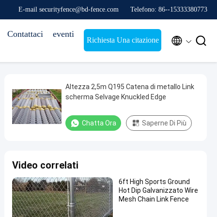
E-mail securityfence@bd-fence.com
Telefono: 86--15333380773
Contattaci
eventi


Richiesta Una citazione
Altezza 2,5m Q195 Catena di metallo Link
scherma Selvage Knuckled Edge
Chatta Ora
Saperne Di Più
Video correlati
6ft High Sports Ground
Hot Dip Galvanizzato Wire
Mesh Chain Link Fence