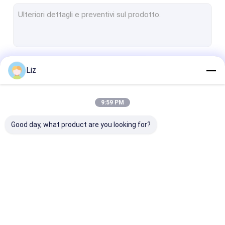
Recinzione di sicurezza temporanea
Barriera di protezione dei bordi
Recinzione di sicurezza elettrica
Continua
Liz
Recinzione AOA
Recinzione di sicurezza a rete V
9:59 PM
Le Nostre Categorie
Recinzione in acciaio tubolare
Good day, what product are you looking for?
Recinzione a maglie di catena metallica
Barriere di controllo della folla di metallo
muro di sostegno in gabbioni
Recinzione in
Recinzione di
Recinzione di
Recinzione in rete metallica saldata
acciaio di sicurezza
sicurezza anti-
sicurezza
arrampicata
temporanea