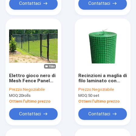
Contattaci
Contattaci
Elettro gioco nero di
Recinzioni a maglia di
Mesh Fence Panel
filo laminato con
For Sport del cavo
rivestimento in PVC
Prezzo:
Negoziabile
Prezzo:
Negoziabile
del ciclone dello
verde
MOQ:
20rolls
MOQ:
50 set
zinco
Ottieni l'ultimo prezzo
Ottieni l'ultimo prezzo
Contattaci
Contattaci