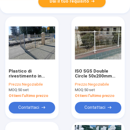
Dai il tuo requisito
Plastico di
ISO SGS Double
rivestimento in
Circle 50x200mm
polvere a rullo a
Recinzione a maglia
Prezzo:
Negoziabile
Prezzo:
Negoziabile
pianta quadrata a 5
saldata
MOQ:
50 set
MOQ:
50 set
mm
Ottieni l'ultimo prezzo
Ottieni l'ultimo prezzo
Contattaci
Contattaci