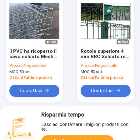
Il PVC ha ricoperto il
Rotole superiore 4
cavo saldato Mesh
mm BRC Saldato rete
Fence della cima di
di filo di legno di
Prezzo:
Negoziabile
Prezzo:
Negoziabile
rotolo di BRC
recinzione Quadrato
MOQ:
50 set
MOQ:
50 set
100x300mm
Post
Ottieni l'ultimo prezzo
Ottieni l'ultimo prezzo
Contattaci
Contattaci
Risparmia tempo
Lasciaci contattare i migliori prodotti con
te.