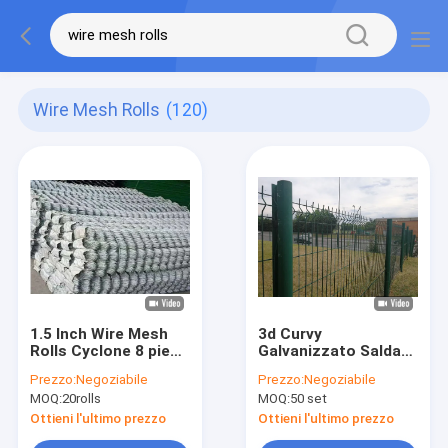
Wire Mesh Rolls
(120)
1.5 Inch Wire Mesh
3d Curvy
Rolls Cyclone 8 piedi
Galvanizzato Saldato
di altezza Chain Link
Filato di maglia
Prezzo:
Negoziabile
Prezzo:
Negoziabile
Fence 40 * 40mm
Recinzione 3D
MOQ:
20rolls
MOQ:
50 set
triangolo maglia
Ottieni l'ultimo prezzo
Ottieni l'ultimo prezzo