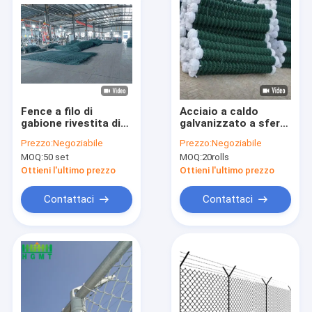
Fence a filo di
Acciaio a caldo
gabione rivestita di
galvanizzato a sfera
zinco 60*80mm
di 8 piedi per le
Prezzo:
Negoziabile
Prezzo:
Negoziabile
Filippine
MOQ:
50 set
MOQ:
20rolls
Ottieni l'ultimo prezzo
Ottieni l'ultimo prezzo
Contattaci
Contattaci
Casa
Prodotti
Spettacolo VR