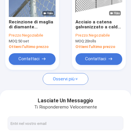
Su di noi
Visita alla fabbrica
Recinzione di maglia
Acciaio a catena
di diamante
galvanizzato a caldo
Controllo della qualità
galvanizzata
8 piedi di rete a
Prezzo:
Negoziabile
Prezzo:
Negoziabile
Recinzione di maglia
catena di legame di
MOQ:
50 set
MOQ:
20rolls
di maglia di diamante
recinzione per sliver
Contattaci
saldata Recinzione di
Ottieni l'ultimo prezzo
Ottieni l'ultimo prezzo
legame a catena per
aziende agricole
Notizie
Contattaci
Contattaci
Casi
Osservi più
Chiedi un preventivo
Lasciate Un Messaggio
Ti Risponderemo Velocemente
Recinzione in acciaio di sicurezza
Recinzione di sicurezza anti-arrampicata