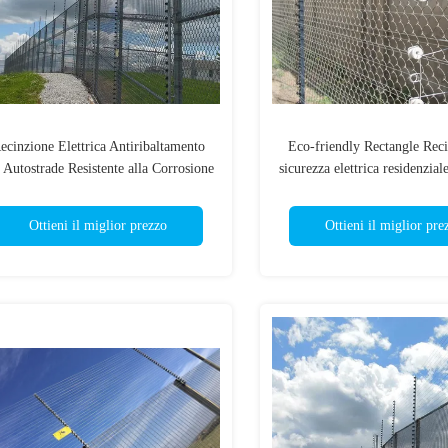
ecinzione Elettrica Antiribaltamento
Eco-friendly Rectangle Reci
 Autostrade Resistente alla Corrosione
sicurezza elettrica residenzial
corrosione
Ottieni il miglior prezzo
Ottieni il miglior pre