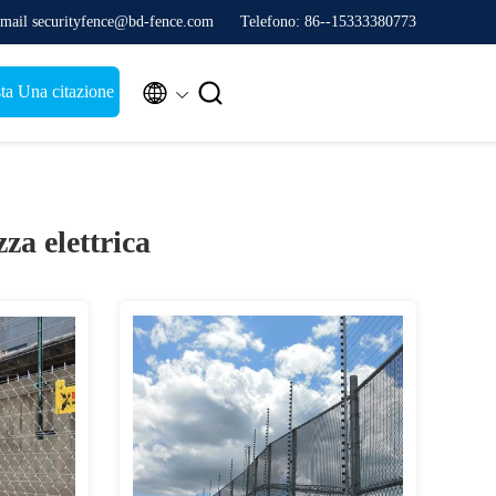
mail securityfence@bd-fence.com
Telefono: 86--15333380773


ta Una citazione
za elettrica