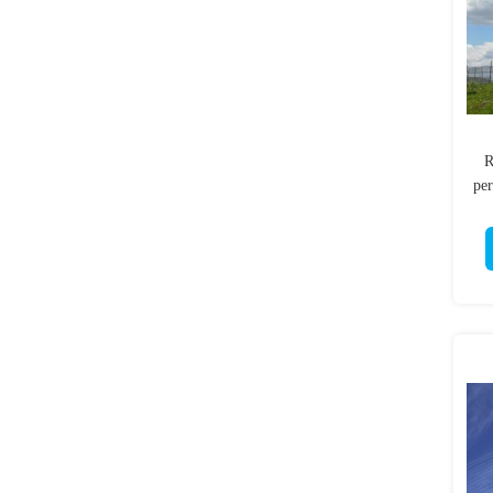
R
per