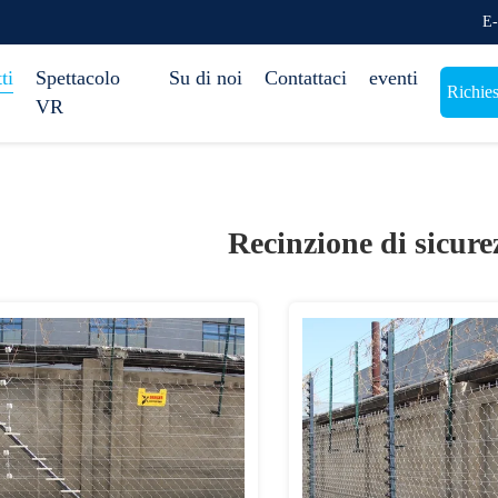
E-
ti
Spettacolo
Su di noi
Contattaci
eventi
Richies
VR
Recinzione di sicurez