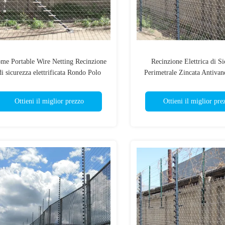
me Portable Wire Netting Recinzione
Recinzione Elettrica di Si
di sicurezza elettrificata Rondo Polo
Perimetrale Zincata Antivan
Energizer
Fattoria
Ottieni il miglior prezzo
Ottieni il miglior pre