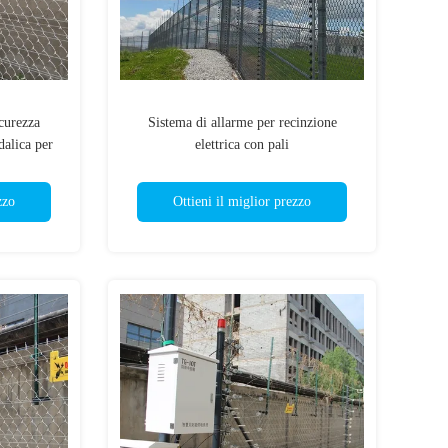
curezza
Sistema di allarme per recinzione
dalica per
elettrica con pali
zzo
Ottieni il miglior prezzo