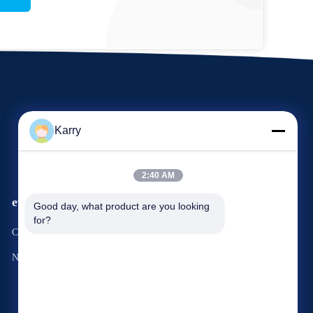
Karry
2:40 AM
eventi
Good day, what product are you looking 
Richiesta Una citazione
for?
Casi
Telefono: 86--15333380773
Notizie


