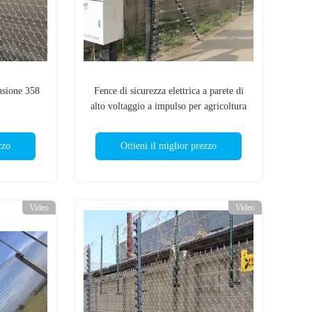
nsione 358
Fence di sicurezza elettrica a parete di
alto voltaggio a impulso per agricoltura
residenziale cortile industriale
zzo
Ottieni il miglior prezzo
Video
Video