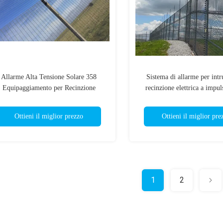
Allarme Alta Tensione Solare 358
Sistema di allarme per intr
Equipaggiamento per Recinzione
recinzione elettrica a impuls
lettrica di Sicurezza Anti Scalata per
naturale per la protezione del
Residenziale
Ottieni il miglior prezzo
Ottieni il miglior pre
1
2