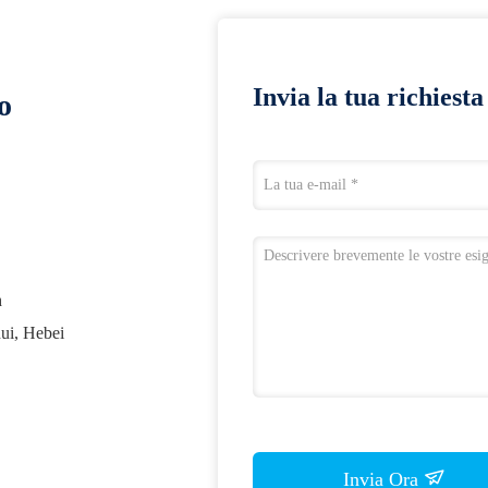
Invia la tua richiest
o
h
ui, Hebei
Invia Ora