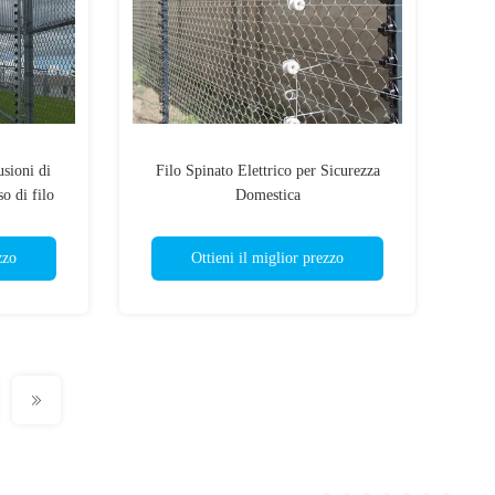
usioni di
Filo Spinato Elettrico per Sicurezza
o di filo
Domestica
la sicurezza
zzo
Ottieni il miglior prezzo