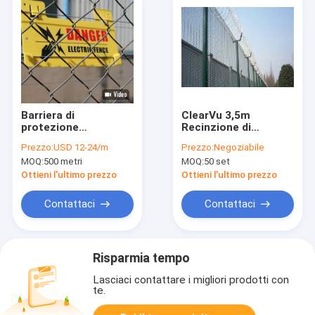
Barriera di
ClearVu 3,5m
protezione
Recinzione di
perimetrale leggera
sicurezza in acciaio
Prezzo:
USD 12-24/m
Prezzo:
Negoziabile
con telaio in
Recinzione a maglia
MOQ:
500 metri
MOQ:
50 set
alluminio
di filo anti-scala
Ottieni l'ultimo prezzo
Ottieni l'ultimo prezzo
Contattaci
Contattaci
Risparmia tempo
Lasciaci contattare i migliori prodotti con
te.