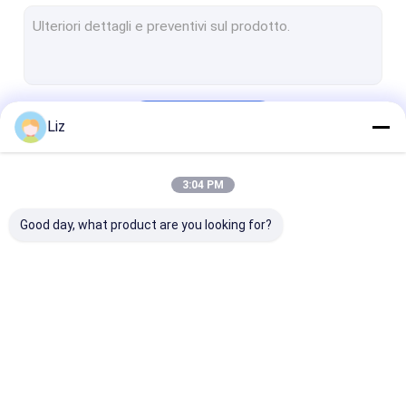
Recinzione di sicurezza temporanea
Barriera di protezione dei bordi
Recinzione di sicurezza elettrica
Continua
Liz
Recinzione AOA
Recinzione di sicurezza a rete V
3:04 PM
Le Nostre Categorie
Recinzione in acciaio tubolare
Good day, what product are you looking for?
Recinzione a maglie di catena metallica
Barriere di controllo della folla di metallo
muro di sostegno in gabbioni
Recinzione in
Recinzione di
Recinzione di
Recinzione in rete metallica saldata
acciaio di sicurezza
sicurezza anti-
sicurezza
arrampicata
temporanea