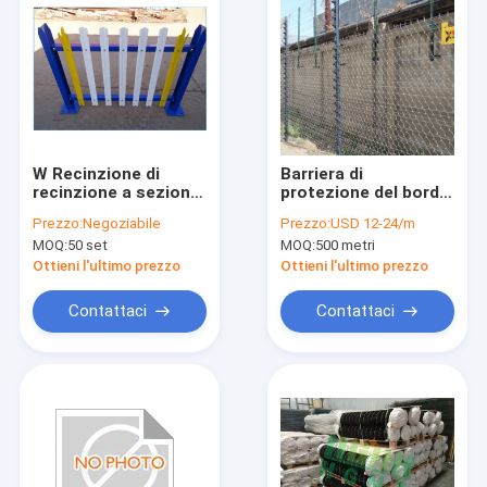
W Recinzione di
Barriera di
recinzione a sezione
protezione del bordo
pallida in polvere
conforme all'OSHA
Prezzo:
Negoziabile
Prezzo:
USD 12-24/m
per la prevenzione
MOQ:
50 set
MOQ:
500 metri
delle cadute
Ottieni l'ultimo prezzo
Ottieni l'ultimo prezzo
Contattaci
Contattaci
Casa
Prodotti
Spettacolo VR