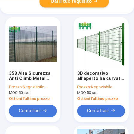
Dai il tuo requisito
358 Alta Sicurezza
3D decorativo
Anti Climb Metal
all'aperto ha curvato
Recinzione Chiara
il pannello saldato di
Prezzo:
Negoziabile
Prezzo:
Negoziabile
Vista 3D Modellato
Mesh Garden Fence
MOQ:
50 set
MOQ:
50 set
Sport Farm
For Fence del cavo
Recinzione
Ottieni l'ultimo prezzo
Ottieni l'ultimo prezzo
Accessori
Contattaci
Contattaci