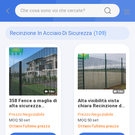
Recinzione In Acciaio Di Sicurezza
(109)
358 Fence a maglia di
Alta visibilità vista
alta sicurezza
chiara Recinzione di
pannelli di protezione
sicurezza
Prezzo:
Negoziabile
Prezzo:
Negoziabile
anti-arrampicata per
dell'aeroporto
MOQ:
50 set
MOQ:
50 set
soluzioni di
galvanizzato 358
sicurezza di confine
pannelli per la
Ottieni l'ultimo prezzo
Ottieni l'ultimo prezzo
in aree residenziali e
sicurezza e anti-