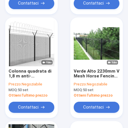
commerciali
scalato fabbrica di
Contattaci
Contattaci
prigioni
Colonna quadrata di
Verde Alto 2230mm V
1,8 m anti-
Mesh Horse Fencing
arrampicata 358
Acciaio a basso
Prezzo:
Negoziabile
Prezzo:
Negoziabile
Recinzione di
tenore di carbonio
MOQ:
50 set
MOQ:
50 set
sicurezza Acciaio
filo
galvanizzato in
Ottieni l'ultimo prezzo
Ottieni l'ultimo prezzo
polvere rivestito e
PVC per residenziali
Contattaci
Contattaci
agricoli