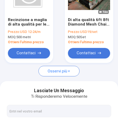
Su di noi
Visita alla fabbrica
Recinzione a maglia
Di alta qualità 6ft 8ft
di alta qualità per le
Diamond Mesh Chain
Controllo della qualità
piattaforme
Link Cyclone Wire
Prezzo:
USD 12-24/m
Prezzo:
USD19/set
Fence Roll Aluminium
MOQ:
500 metri
MOQ:
50Set
Contattaci
Ottieni l'ultimo prezzo
Ottieni l'ultimo prezzo
Notizie
Contattaci
Contattaci
Casi
Osservi più
Chiedi un preventivo
Lasciate Un Messaggio
Ti Risponderemo Velocemente
Recinzione in acciaio di sicurezza
Recinzione di sicurezza anti-arrampicata