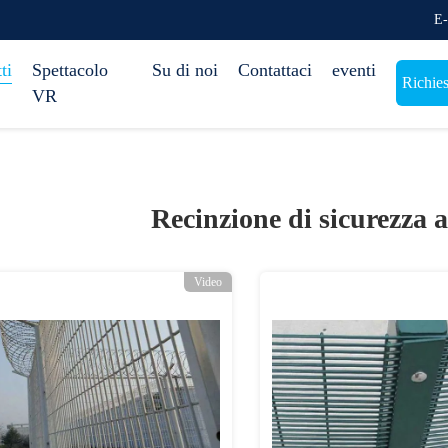
E-
ti
Spettacolo
Su di noi
Contattaci
eventi
Richies
VR
Recinzione di sicurezza 
Video