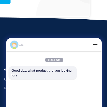
Liz
11:13 AM
eventi
Good day, what product are you looking 
Richiesta Una citazione
for?
Casi
Telefono: 86--15333380773
Notizie


