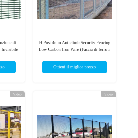
nzione di
H Post 4mm Anticlimb Security Fencing
 Invisibile
Low Carbon Iron Wire (Faccia di ferro a
basso tenore di carbonio)
zzo
Ottieni il miglior prezzo
Video
Video