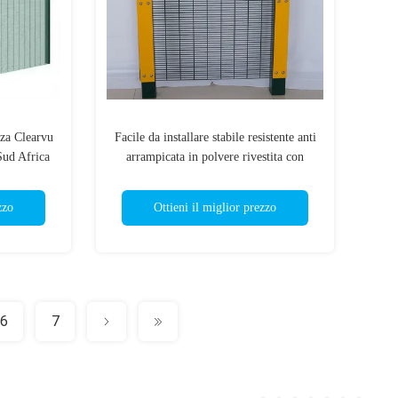
zza Clearvu
Facile da installare stabile resistente anti
Sud Africa
arrampicata in polvere rivestita con
 ingresso
maglia di filo saldato 358 pannelli di
recinzione
zzo
Ottieni il miglior prezzo
6
7