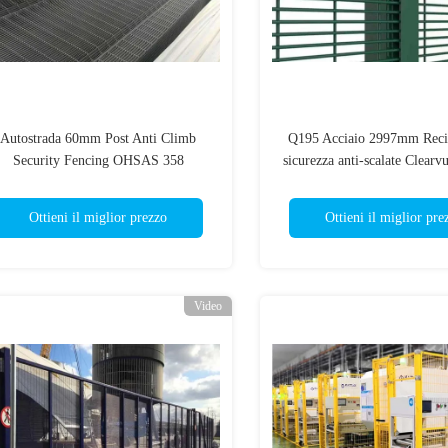
Autostrada 60mm Post Anti Climb
Q195 Acciaio 2997mm Reci
Security Fencing OHSAS 358
sicurezza anti-scalate Clearvu
Recinzione a maglia
Ottieni il miglior prezzo
Ottieni il miglior pre
Video