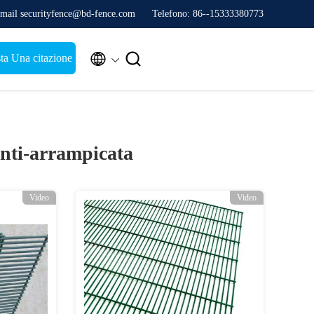
mail securityfence@bd-fence.com
Telefono: 86--15333380773


ta Una citazione
anti-arrampicata
Video
Video