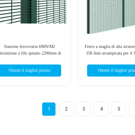
Stazione ferroviaria 690N/M2
Fence a maglia di alta sicure
ecinzione a filo spinato 2200mm di
358 Anti-arrampicata per il 
altezza
per la prigione di porta di
Ottieni il miglior prezzo
Ottieni il miglior pre
1
2
3
4
5