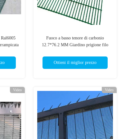
o Ral6005
Fuoco a basso tenore di carbonio
arrampicata
12.7*76.2 MM Giardino prigione filo
saldato 358 Recinzione di sicurezza
zzo
Ottieni il miglior prezzo
Video
Video