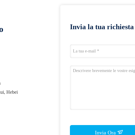
Invia la tua richiest
o
h
ui, Hebei
Invia Ora