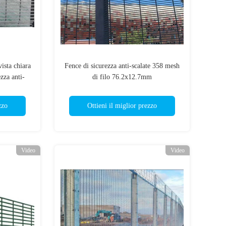
ista chiara
Fence di sicurezza anti-scalate 358 mesh
zza anti-
di filo 76.2x12.7mm
zzo
Ottieni il miglior prezzo
Video
Video