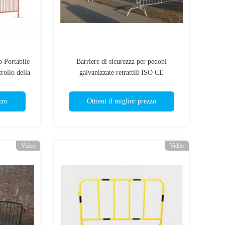
 Portabile
Barriere di sicurezza per pedoni
rollo della
galvanizzate retrattili ISO CE
rriera
ta
zzo
Ottieni il miglior prezzo
Video
Video