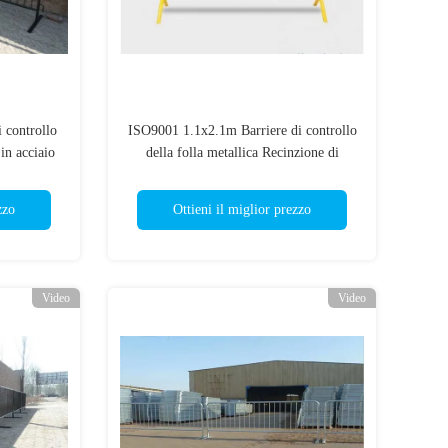
 controllo
ISO9001 1.1x2.1m Barriere di controllo
 in acciaio
della folla metallica Recinzione di
sicurezza stradale
zzo
Ottieni il miglior prezzo
Video
Video