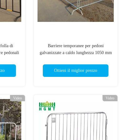
folla di
Barriere temporanee per pedoni
re pedonali
galvanizzate a caldo lunghezza 1050 mm
zzo
Ottieni il miglior prezzo
Video
Video