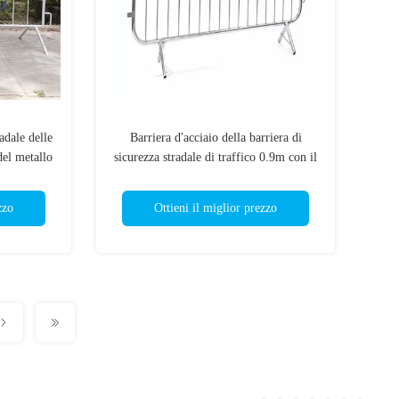
adale delle
Barriera d'acciaio della barriera di
del metallo
sicurezza stradale di traffico 0.9m con il
ponte/piedi forma di v/piani
zzo
Ottieni il miglior prezzo