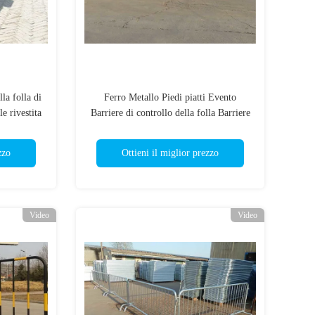
la folla di
Ferro Metallo Piedi piatti Evento
e rivestita
Barriere di controllo della folla Barriere
pedonali Recinzione
zzo
Ottieni il miglior prezzo
Video
Video