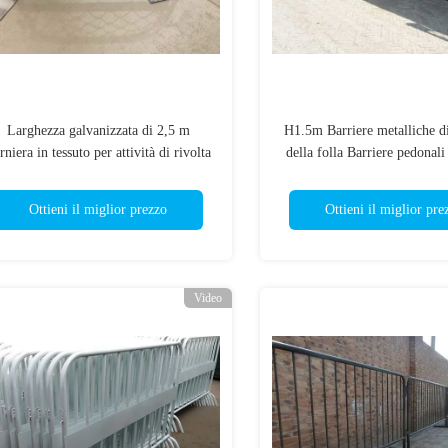
Larghezza galvanizzata di 2,5 m
H1.5m Barriere metalliche di
rniera in tessuto per attività di rivolta
della folla Barriere pedonali
rivestito in polvere
Ottieni il miglior prezzo
Ottieni il miglior pre
Video