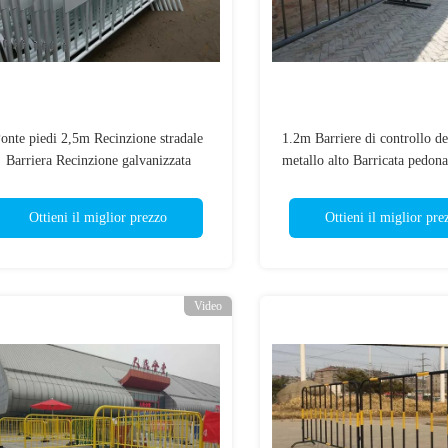
onte piedi 2,5m Recinzione stradale
1.2m Barriere di controllo del
Barriera Recinzione galvanizzata
metallo alto Barricata pedonal
di polvere
Ottieni il miglior prezzo
Ottieni il miglior pre
Video