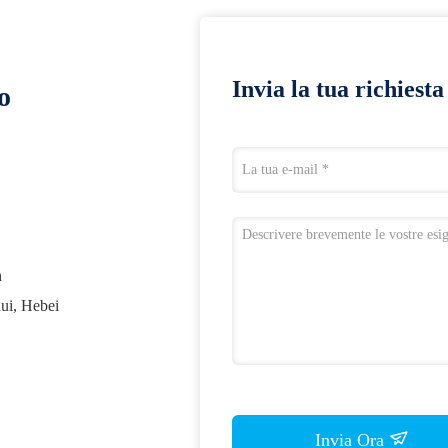
Invia la tua richiest
o
h
ui, Hebei
Invia Ora