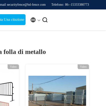
mail securityfence@bd-fence.com
Telefono: 86--15333380773


ta Una citazione
a folla di metallo
Video
Video