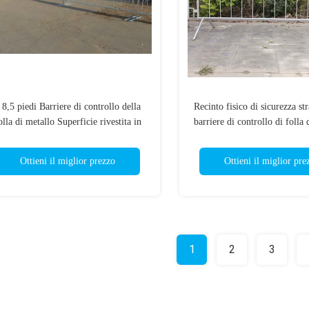
 8,5 piedi Barriere di controllo della
Recinto fisico di sicurezza str
olla di metallo Superficie rivestita in
barriere di controllo di folla 
PVC
di iso 9001
Ottieni il miglior prezzo
Ottieni il miglior pre
1
2
3