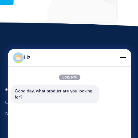
Liz
6:45 PM
eventi
Good day, what product are you looking 
Richiesta Una citazione
for?
Casi
Telefono: 86--15333380773
Notizie


