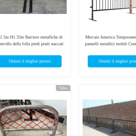
1.5m H1.35m Barriere metalliche di
Mercato America Temporaneo
ntrollo della folla piedi piatti staccati
pannelli metallici mobili Cont
folla Impresso Evento Ba
Recinzione in vendi
Ottieni il miglior prezzo
Ottieni il miglior pre
Video