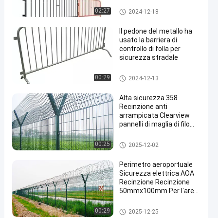
Recinzione in vendita
Barriere di controllo della folla
02:27
2024-12-18
di metallo
Il pedone del metallo ha
usato la barriera di
controllo di folla per
sicurezza stradale
Barriere di controllo della folla
00:29
2024-12-13
di metallo
Alta sicurezza 358
Recinzione anti
arrampicata Clearview
pannelli di maglia di filo
saldato acciaio
galvanizzato
Recinzione AOA
00:25
2025-12-02
Perimetro aeroportuale
Sicurezza elettrica AOA
Recinzione Recinzione
50mmx100mm Per l'area
aeroportuale
Recinzione AOA
00:29
2025-12-25