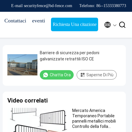
E-mail securityfence@bd-fence.com
Telefono: 86--15333380773
Contattaci
eventi


Richiesta Una citazione
Barriere di sicurezza per pedoni
galvanizzate retrattili ISO CE
Chatta Ora
Saperne Di Più
Video correlati
Mercato America
Temporaneo Portabile
pannelli metallici mobili
Controllo della folla
Impresso Evento Barriera