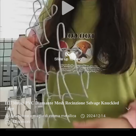
H1730mm PVC Diamante Mesh Recinzione Selvage Knuckled
Edge
Recinzione a maglie di catena metallica
2024-12-14
42 opinioni