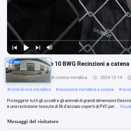
OHSAS 10 Gauge 10 BWG Recinzioni a catena me
Recinzione a maglie di catena metallica
2024-12-14
#
rotoli di rete metallica
#
recinzione metallica a ciclone
#
reci
Proteggete tutti gli uccelli e gli animali di grandi dimensioni Desc
è una recinzione tessuta di fili d'acciaio coperti di PVC per ....
Visual
Messaggi del visitatore