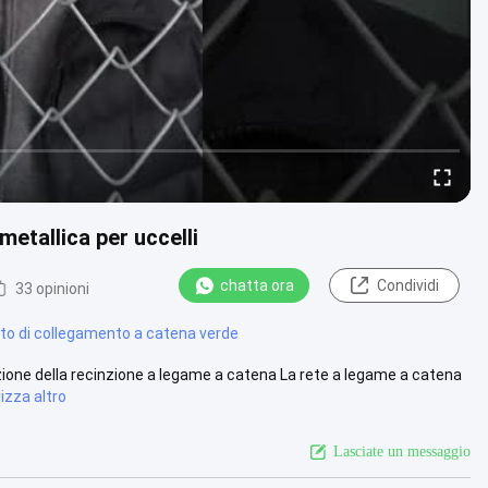
tallica per uccelli
chatta ora
Condividi
33 opinioni
nto di collegamento a catena verde
rizione della recinzione a legame a catena La rete a legame a catena
izza altro
Lasciate un messaggio