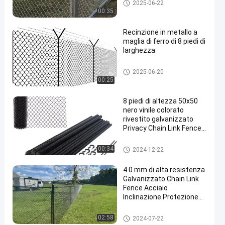
Recinzione a maglie di catena
2025-06-22
metallica
00:35
Recinzione in metallo a
maglia di ferro di 8 piedi di
larghezza
Recinzione a maglie di catena
2025-06-20
metallica
00:25
8 piedi di altezza 50x50
nero vinile colorato
rivestito galvanizzato
Privacy Chain Link Fence
System 2,5 mm
Recinzione a maglie di catena
00:34
2024-12-22
metallica
4.0 mm di alta resistenza
Galvanizzato Chain Link
Fence Acciaio
Inclinazione Protezione
Mesh Fence Rockfall Wire
Mesh Netting
Recinzione a maglie di catena
02:58
2024-07-22
metallica