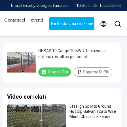
E-mail securityfence@bd-fence.com
Telefono: 86--15333380773
Contattaci
eventi


Richiesta Una citazione
OHSAS 10 Gauge 10 BWG Recinzioni a
catena metallica per uccelli
Chatta Ora
Saperne Di Più
Video correlati
6ft High Sports Ground
Hot Dip Galvanizzato Wire
Mesh Chain Link Fence