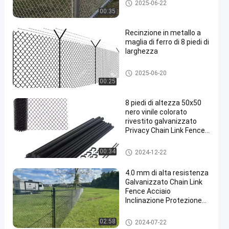
Recinzione a maglie di catena
2025-06-22
metallica
00:35
Recinzione in metallo a
maglia di ferro di 8 piedi di
larghezza
Recinzione a maglie di catena
2025-06-20
metallica
00:25
8 piedi di altezza 50x50
nero vinile colorato
rivestito galvanizzato
Privacy Chain Link Fence
System 2,5 mm
Recinzione a maglie di catena
00:34
2024-12-22
metallica
4.0 mm di alta resistenza
Galvanizzato Chain Link
Fence Acciaio
Inclinazione Protezione
Mesh Fence Rockfall Wire
Mesh Netting
Recinzione a maglie di catena
02:58
2024-07-22
metallica