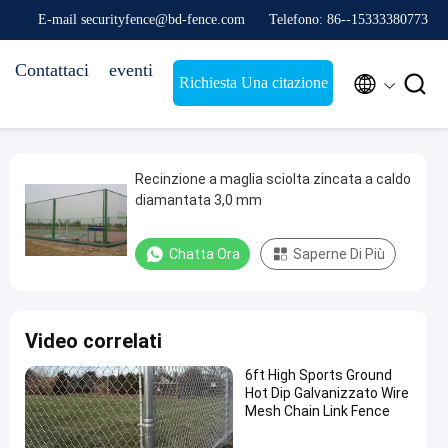
E-mail securityfence@bd-fence.com
Telefono: 86--15333380773
Contattaci
eventi


Richiesta Una citazione
Recinzione a maglia sciolta zincata a caldo
diamantata 3,0 mm
Chatta Ora
Saperne Di Più
Video correlati
6ft High Sports Ground
Hot Dip Galvanizzato Wire
Mesh Chain Link Fence