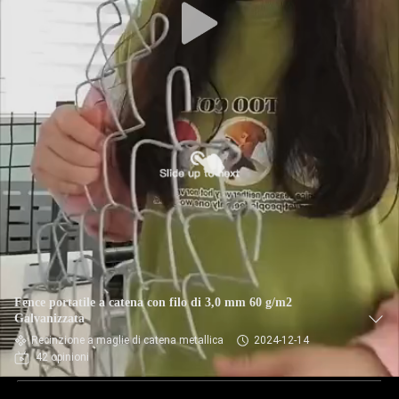
Fence portatile a catena con filo di 3,0 mm 60 g/m2
Galvanizzata
Recinzione a maglie di catena metallica
2024-12-14
42 opinioni