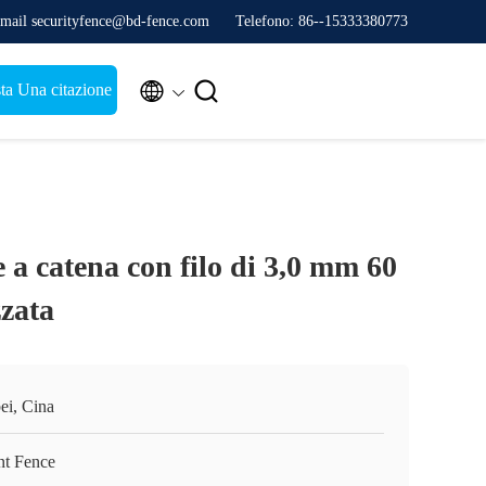
mail securityfence@bd-fence.com
Telefono: 86--15333380773


ta Una citazione
e a catena con filo di 3,0 mm 60
zata
ei, Cina
nt Fence