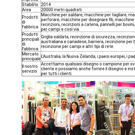
Stabilito
2014
Area
20000 metri quadrati
Macchine per saldare, macchine per tagliare, ma
Prodotti
perforare, macchine per disegnare fili, macchine 
di
recinzioni, recinzioni a catena, pannelli per bovin
fabbrica
per campi e così via.
Prodotti
Griglia saldata, recinzione di sicurezza, recinzion
principali
australiana e canadese, barriera, recinzione per b
di
recinzione per campi e altri tipi di rete.
fabbrica
Mercato
L'Australia, la Nuova Zelanda, i paesi europei, i pae
principale
Accettiamo qualsiasi disegno o campione per sv
Il nostro
cliente e possiamo anche fornire il disegno e ins
servizio
per tutti i clienti.