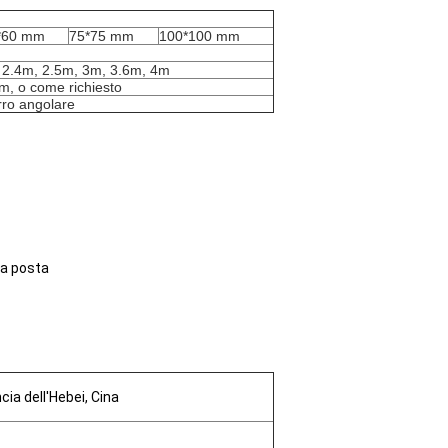
*60 mm
75*75 mm
100*100 mm
 2.4m, 2.5m, 3m, 3.6m, 4m
, o come richiesto
rro angolare
la posta
ia dell'Hebei, Cina