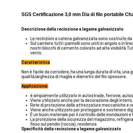
SGS Certificazione 3,0 mm Dia di filo portabile C
Descrizione della recinzione a legame galvanizzato
Le recinzioni a catena galvanizzata sono costruite da si
Sul cantiere tutti i pannelli sono uniti in angolo o in 
nostri blocchi di cemento colorato ad alta visibilità.Tu
vento.
Caratteristica
Non è facile da corrodere, ha una lunga durata di vita, una g
qualità,larghezza di maglia e diametro del filo spessore.
Applicazione:
è ampiamente utilizzato in autostrade, ferrovie, autost
Viene utilizzato anche per la decorazione degli interni, l
Rete di protezione delle attrezzature meccaniche e r
Viene anche utilizzato per proteggere e sostenere dighe, 
È un buon materiale per il controllo delle inondazioni e 
La protezione della sicurezza del magazzino, refrigeraz
fisso sul pendio (roccia), residenza
Specificità della recinzione a legame galvanizzato