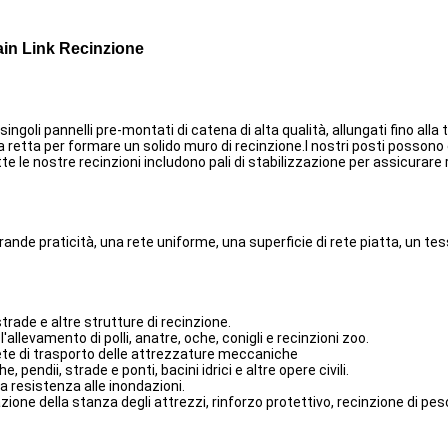
hain Link Recinzione
ngoli pannelli pre-montati di catena di alta qualità, allungati fino alla
linea retta per formare un solido muro di recinzione.I nostri posti posso
tte le nostre recinzioni includono pali di stabilizzazione per assicurare
rande praticità, una rete uniforme, una superficie di rete piatta, un te
rade e altre strutture di recinzione.
'allevamento di polli, anatre, oche, conigli e recinzioni zoo.
ete di trasporto delle attrezzature meccaniche
pendii, strade e ponti, bacini idrici e altre opere civili.
la resistenza alle inondazioni.
ione della stanza degli attrezzi, rinforzo protettivo, recinzione di pesc