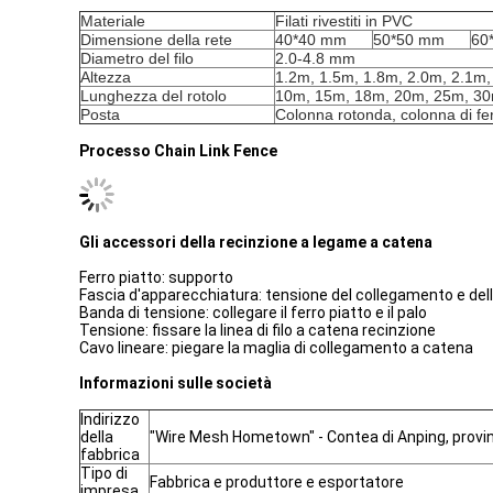
Materiale
Filati rivestiti in PVC
Dimensione della rete
40*40 mm
50*50 mm
60
Diametro del filo
2.0-4.8 mm
Altezza
1.2m, 1.5m, 1.8m, 2.0m, 2.1m,
Lunghezza del rotolo
10m, 15m, 18m, 20m, 25m, 30m
Posta
Colonna rotonda, colonna di fe
Processo Chain Link Fence
Gli accessori della recinzione a legame a catena
Ferro piatto: supporto
Fascia d'apparecchiatura: tensione del collegamento e del
Banda di tensione: collegare il ferro piatto e il palo
Tensione: fissare la linea di filo a catena recinzione
Cavo lineare: piegare la maglia di collegamento a catena
Informazioni sulle società
Indirizzo
della
"Wire Mesh Hometown" - Contea di Anping, provinc
fabbrica
Tipo di
Fabbrica e produttore e esportatore
impresa