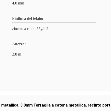
4,0 mm
Finitura del telaio:
zincato a caldo 55g/m2
Altezza:
2,8 m
 metallica
,
3.0mm Ferraglia a catena metallica
,
recinto port