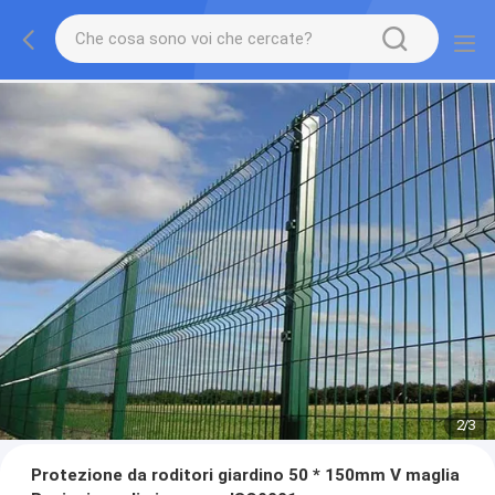
2
/
3
Protezione da roditori giardino 50 * 150mm V maglia