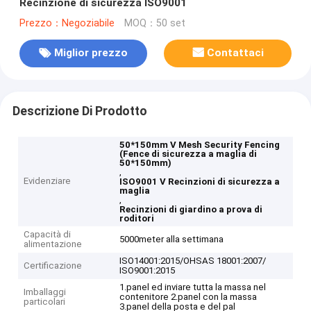
Recinzione di sicurezza ISO9001
Prezzo：Negoziabile
MOQ：50 set
Miglior prezzo
Contattaci
Descrizione Di Prodotto
50*150mm V Mesh Security Fencing
(Fence di sicurezza a maglia di
50*150mm)
,
Evidenziare
ISO9001 V Recinzioni di sicurezza a
maglia
,
Recinzioni di giardino a prova di
roditori
Capacità di
5000meter alla settimana
alimentazione
ISO14001:2015/OHSAS 18001:2007/
Certificazione
ISO9001:2015
1.panel ed inviare tutta la massa nel
Imballaggi
contenitore 2.panel con la massa
particolari
3.panel della posta e del pal