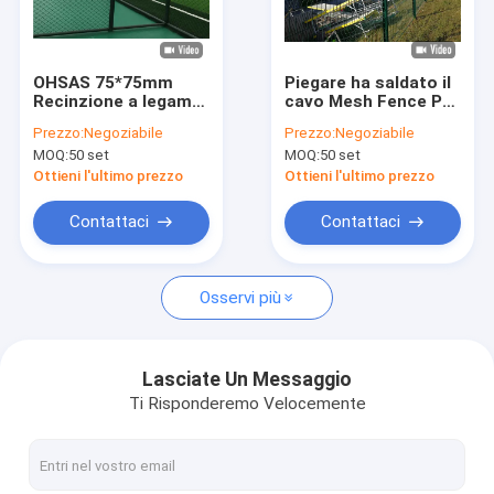
Su di noi
Visita alla fabbrica
OHSAS 75*75mm
Piegare ha saldato il
Recinzione a legame
cavo Mesh Fence Pvc
Controllo della qualità
a catena metallica
Galvanized di V 3d
Prezzo:
Negoziabile
Prezzo:
Negoziabile
Recinzione a maglia
MOQ:
50 set
MOQ:
50 set
di diamante rivestita
Contattaci
di plastica
Ottieni l'ultimo prezzo
Ottieni l'ultimo prezzo
Notizie
Contattaci
Contattaci
Casi
Osservi più
Chiedi un preventivo
Lasciate Un Messaggio
Ti Risponderemo Velocemente
Recinzione in acciaio di sicurezza
Recinzione di sicurezza anti-arrampicata