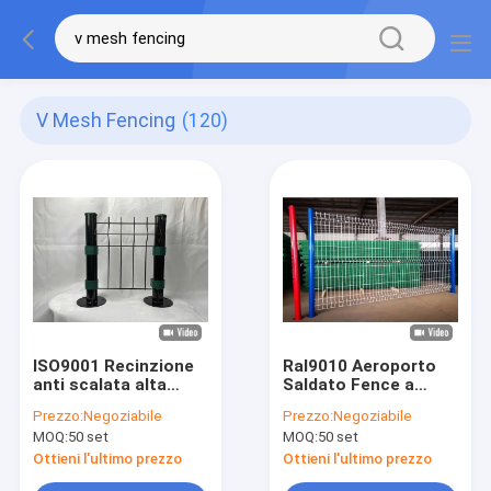
V Mesh Fencing
(120)
ISO9001 Recinzione
Ral9010 Aeroporto
anti scalata alta
Saldato Fence a
2230 mm Recinzione
maglia di filo
Prezzo:
Negoziabile
Prezzo:
Negoziabile
reticolare anti
55*200mm Rivestito
MOQ:
50 set
MOQ:
50 set
arrampicata tipo I
in PVC
Ottieni l'ultimo prezzo
Ottieni l'ultimo prezzo