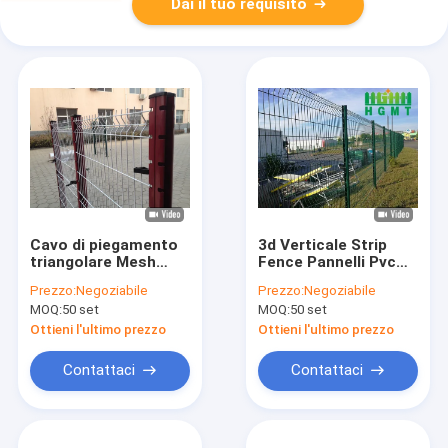
Dai il tuo requisito
Cavo di piegamento
3d Verticale Strip
triangolare Mesh
Fence Pannelli Pvc
Fence 3D V Mesh
rigido Privacy 3d Wire
Prezzo:
Negoziabile
Prezzo:
Negoziabile
Powder Coating
Mesh Fence Flange
MOQ:
50 set
MOQ:
50 set
Ottieni l'ultimo prezzo
Ottieni l'ultimo prezzo
Contattaci
Contattaci