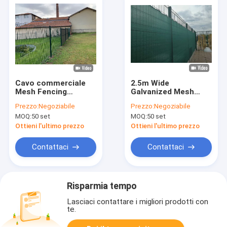
Cavo commerciale
2.5m Wide
Mesh Fencing
Galvanized Mesh
Powder Coating di
Fence Fence metallo
Prezzo:
Negoziabile
Prezzo:
Negoziabile
forma di v di
rivestito in polvere
MOQ:
50 set
MOQ:
50 set
sicurezza 3D
OHSAS
Ottieni l'ultimo prezzo
Ottieni l'ultimo prezzo
Contattaci
Contattaci
Risparmia tempo
Lasciaci contattare i migliori prodotti con
te.