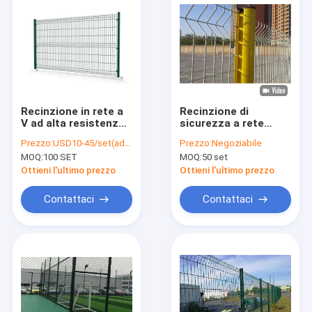
Recinzione in rete a
Recinzione di
V ad alta resistenza
sicurezza a rete
a filo spesso per siti
zincata da 900 mm-
Prezzo:
USD10-45/set(adjustable)
Prezzo:
Negoziabile
industriali
1200 mm. Recinzione
MOQ:
100 SET
MOQ:
50 set
in rete saldata
zincata
Ottieni l'ultimo prezzo
Ottieni l'ultimo prezzo
Contattaci
Contattaci
Casa
Prodotti
Spettacolo VR