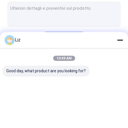
Recinzione di sicurezza temporanea
Barriera di protezione dei bordi
Recinzione di sicurezza elettrica
Continua
Liz
Recinzione AOA
Recinzione di sicurezza a rete V
10:49 AM
Le Nostre Categorie
Recinzione in acciaio tubolare
Good day, what product are you looking for?
Recinzione a maglie di catena metallica
Barriere di controllo della folla di metallo
muro di sostegno in gabbioni
Recinzione in
Recinzione di
Recinzione di
Recinzione in rete metallica saldata
acciaio di sicurezza
sicurezza anti-
sicurezza
arrampicata
temporanea