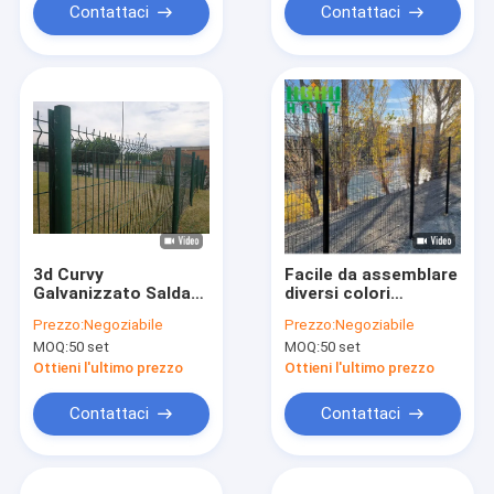
Contattaci
Contattaci
3d Curvy
Facile da assemblare
Galvanizzato Saldato
diversi colori
Filato di maglia
Commerciale di
Prezzo:
Negoziabile
Prezzo:
Negoziabile
Recinzione 3D
sicurezza decorativa
MOQ:
50 set
MOQ:
50 set
triangolo maglia
in polvere rivestito V
mesh Fence pannello
Ottieni l'ultimo prezzo
Ottieni l'ultimo prezzo
Contattaci
Contattaci