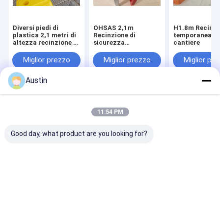
Diversi piedi di
OHSAS 2,1m
H1.8m Recinzi
plastica 2,1 metri di
Recinzione di
temporanea pe
altezza recinzione di
sicurezza
cantiere
sicurezza
temporanea elevata
temporanea
elettro-galvanizzata
Miglior prezzo
Miglior prezzo
Miglior pr
Austin
Casa
Circa noi
Contattaci
Desktop Site
Mappa del sito
Politica sulla privacy
11:54 PM
Qualità
Recinzione in acciaio di sicurezza
Fabbrica
cinese.Copyright © 2026 Hebei Bendin Industrial Technology Co.,
Good day, what product are you looking for?
Ltd.. All Rights Reserved.
Casa
Prodotti
Spettacolo VR