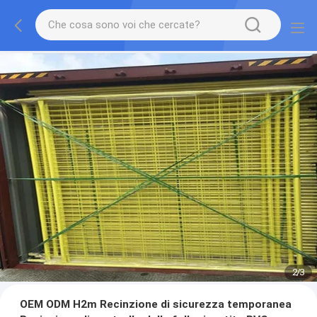
2
/
3
OEM ODM H2m Recinzione di sicurezza temporanea