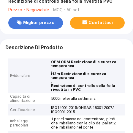
Recinzione di controllo della folla rivestita PVC
Prezzo：Negoziabile
MOQ：50 set
Miglior prezzo
Contattaci
Descrizione Di Prodotto
OEM ODM Recinzione di sicurezza
temporanea
,
H2m Recinzione di sicurezza
Evidenziare
temporanea
,
Recinzione di controllo della folla
rivestita in PVC
Capacità di
5000meter alla settimana
alimentazione
ISO14001:2015/OHSAS 18001:2007/
Certificazione
ISO9001:2015
1.panel massa nel contenitore, piedi
Imballaggi
che imballano con le clip del pallet 2.
particolari
che imballano nel conte