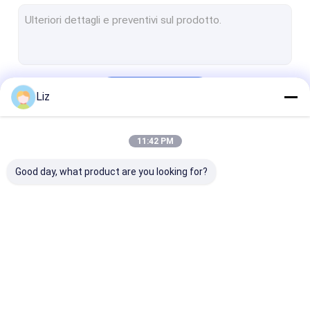
Recinzione di sicurezza temporanea
Barriera di protezione dei bordi
Recinzione di sicurezza elettrica
Continua
Liz
Recinzione AOA
Recinzione di sicurezza a rete V
11:42 PM
Le Nostre Categorie
Recinzione in acciaio tubolare
Good day, what product are you looking for?
Recinzione a maglie di catena metallica
Barriere di controllo della folla di metallo
muro di sostegno in gabbioni
Recinzione in
Recinzione di
Recinzione di
Recinzione in rete metallica saldata
acciaio di sicurezza
sicurezza anti-
sicurezza
arrampicata
temporanea