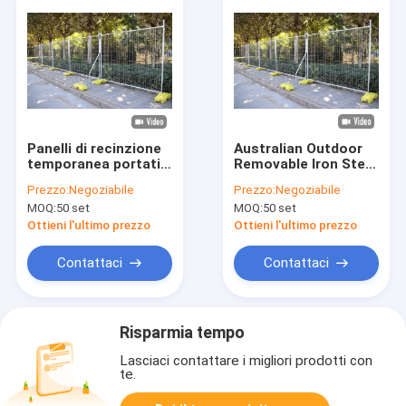
Panelli di recinzione
Australian Outdoor
temporanea portatili
Removable Iron Steel
per esterni più
Wire Temporary
Prezzo:
Negoziabile
Prezzo:
Negoziabile
resistenti
Fencing Panels
MOQ:
50 set
MOQ:
50 set
Security Building
Construction Event
Ottieni l'ultimo prezzo
Ottieni l'ultimo prezzo
Fence Temp Sito
Contattaci
Contattaci
Risparmia tempo
Lasciaci contattare i migliori prodotti con
te.