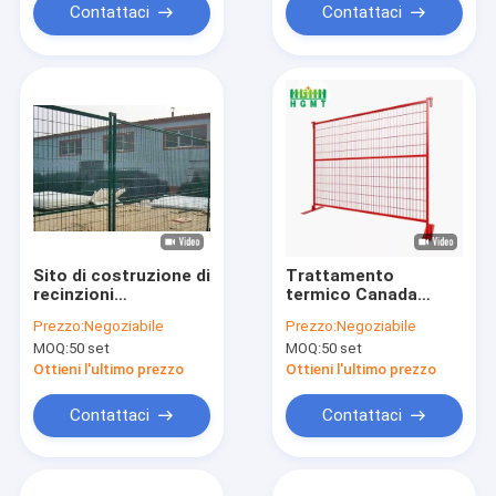
Contattaci
Contattaci
Sito di costruzione di
Trattamento
recinzioni
termico Canada
temporanee 50x100
Costruzione
Prezzo:
Negoziabile
Prezzo:
Negoziabile
mm
Portatile
MOQ:
50 set
MOQ:
50 set
Temporanea
Recinzione Saldato
Ottieni l'ultimo prezzo
Ottieni l'ultimo prezzo
Wire Mesh Panel
Contattaci
Contattaci