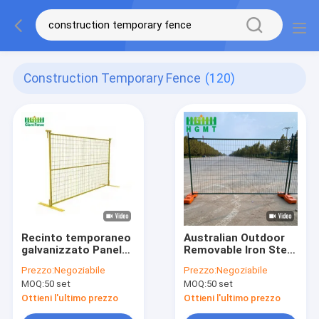
Construction Temporary Fence
(120)
Recinto temporaneo
Australian Outdoor
galvanizzato Panels
Removable Iron Steel
della costruzione
Wire Temporary
Prezzo:
Negoziabile
Prezzo:
Negoziabile
portatile all'aperto 6
Fencing Panels
MOQ:
50 set
MOQ:
50 set
piedi X 10 piedi
Security Building
Construction Event
Ottieni l'ultimo prezzo
Ottieni l'ultimo prezzo
Fence Temp Sito