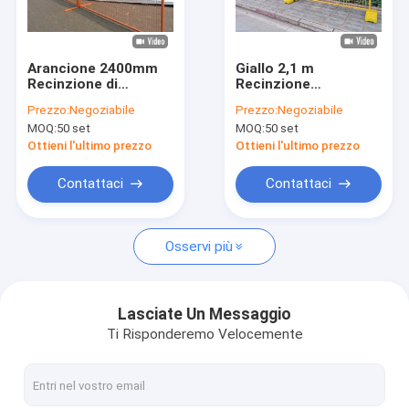
Su di noi
Visita alla fabbrica
Arancione 2400mm
Giallo 2,1 m
Recinzione di
Recinzione
Controllo della qualità
sicurezza
temporanea
Prezzo:
Negoziabile
Prezzo:
Negoziabile
temporanea
retrattile 100x200
MOQ:
50 set
MOQ:
50 set
Recinzione
mm Fuoco di maglia
Contattaci
temporanea sicura
Ottieni l'ultimo prezzo
Ottieni l'ultimo prezzo
Notizie
Contattaci
Contattaci
Casi
Osservi più
Chiedi un preventivo
Lasciate Un Messaggio
Ti Risponderemo Velocemente
Recinzione in acciaio di sicurezza
Recinzione di sicurezza anti-arrampicata