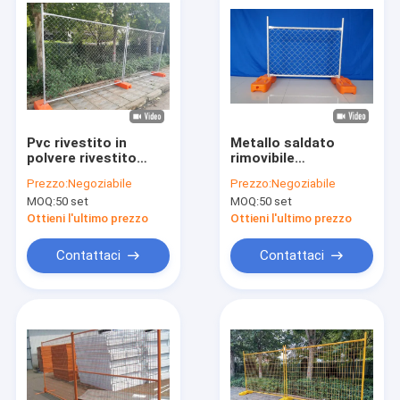
Pvc rivestito in
Metallo saldato
polvere rivestito
rimovibile
temporaneo pannello
galvanizzato a caldo
Prezzo:
Negoziabile
Prezzo:
Negoziabile
di recinzione caldo
2.1x2.4 Australia
MOQ:
50 set
MOQ:
50 set
immerso
Standard
galvanizzato metallo
Construction
Ottieni l'ultimo prezzo
Ottieni l'ultimo prezzo
mobile
Temporary Fence
Panel
Contattaci
Contattaci
Casa
Prodotti
Spettacolo VR