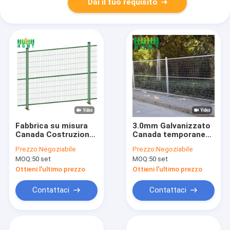
Dai il tuo requisito
Fabbrica su misura
3.0mm Galvanizzato
Canada Costruzione
Canada temporaneo
Galvanizzato a caldo
pannello di
Prezzo:
Negoziabile
Prezzo:
Negoziabile
Recinzione
recinzione per la
MOQ:
50 set
MOQ:
50 set
temporanea 6x10
costruzione
Recinzione
Ottieni l'ultimo prezzo
Ottieni l'ultimo prezzo
temporanea
Contattaci
Contattaci