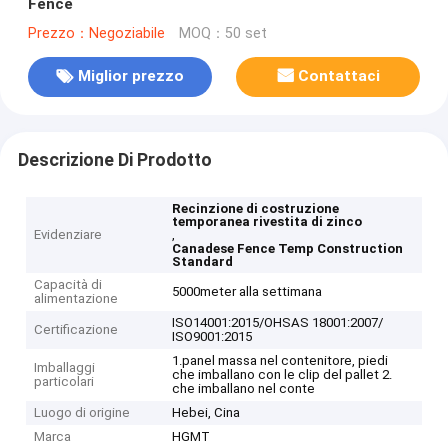
Fence
Prezzo：Negoziabile
MOQ：50 set
Miglior prezzo
Contattaci
Descrizione Di Prodotto
Recinzione di costruzione
temporanea rivestita di zinco
Evidenziare
,
Canadese Fence Temp Construction
Standard
Capacità di
5000meter alla settimana
alimentazione
ISO14001:2015/OHSAS 18001:2007/
Certificazione
ISO9001:2015
1.panel massa nel contenitore, piedi
Imballaggi
che imballano con le clip del pallet 2.
particolari
che imballano nel conte
Luogo di origine
Hebei, Cina
Marca
HGMT