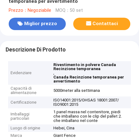
temporanea per avvertimento
Prezzo：Negoziabile
MOQ：50 set
Miglior prezzo
Contattaci
Descrizione Di Prodotto
Rivestimento in polvere Canada
Recinzione temporanea
Evidenziare
,
Canada Recinzione temporanea per
avvertimento
Capacità di
5000meter alla settimana
alimentazione
ISO14001:2015/OHSAS 18001:2007/
Certificazione
ISO9001:2015
1.panel massa nel contenitore, piedi
Imballaggi
che imballano con le clip del pallet 2.
particolari
che imballano nel conte
Luogo di origine
Hebei, Cina
Marca
Giant Fence