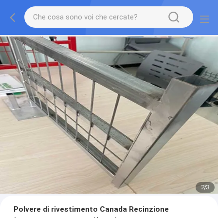
2
/
3
Polvere di rivestimento Canada Recinzione