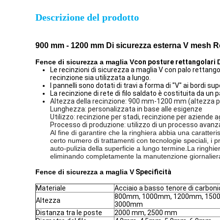
Descrizione del prodotto
900 mm - 1200 mm Di sicurezza esterna V mesh Re
Fence di sicurezza a maglia V
con posture rettangolari
Le recinzioni di sicurezza a maglia V con palo rettango
recinzione sia utilizzata a lungo.
I pannelli sono dotati di travi a forma di "V" ai bordi s
La recinzione di rete di filo saldato è costituita da un pa
Altezza della recinzione: 900 mm-1200 mm (altezza pe
Lunghezza: personalizzata in base alle esigenze
Utilizzo: recinzione per stadi, recinzione per aziende ag
Processo di produzione: utilizzo di un processo avanzat
Al fine di garantire che la ringhiera abbia una caratteri
certo numero di trattamenti con tecnologie speciali, i p
auto-pulizia della superficie a lungo termine.La ringhie
eliminando completamente la manutenzione giornaliera
Fence di sicurezza a maglia V
Specificità
Materiale
Acciaio a basso tenore di carboni
800mm, 1000mm, 1200mm, 150
Altezza
3000mm
Distanza tra le poste
2000 mm, 2500 mm