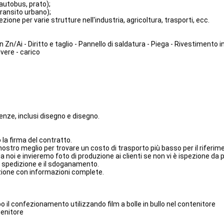
'autobus, prato);
transito urbano);
one per varie strutture nell'industria, agricoltura, trasporti, ecc.
n Zn/Ai - Diritto e taglio - Pannello di saldatura - Piega - Rivestimento i
lvere - carico
enze, inclusi disegno e disegno.
la firma del contratto.
ostro meglio per trovare un costo di trasporto più basso per il riferimen
da noi e invieremo foto di produzione ai clienti se non vi è ispezione da p
la spedizione e il sdoganamento.
razione con informazioni complete.
po il confezionamento utilizzando film a bolle in bullo nel contenitore
tenitore