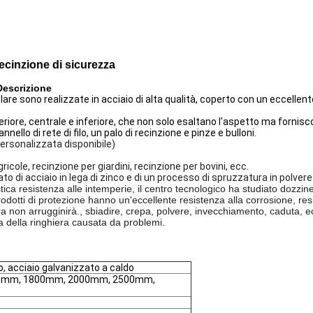
cinzione di sicurezza
Descrizione
lare sono realizzate in acciaio di alta qualità, coperto con un eccellen
uperiore, centrale e inferiore, che non solo esaltano l'aspetto ma fornisc
nnello di rete di filo, un palo di recinzione e pinze e bulloni.
rsonalizzata disponibile)
ricole, recinzione per giardini, recinzione per bovini, ecc.
o di acciaio in lega di zinco e di un processo di spruzzatura in polver
stica resistenza alle intemperie, il centro tecnologico ha studiato dozzin
rodotti di protezione hanno un'eccellente resistenza alla corrosione, resi
ra non arrugginirà., sbiadire, crepa, polvere, invecchiamento, caduta, ec
 della ringhiera causata da problemi.
o, acciaio galvanizzato a caldo
0mm, 1800mm, 2000mm, 2500mm,