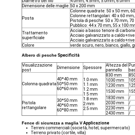
Diametro del filo
4.0mm, 4.5mm, 5.0mm, 6.0mm
Dimensione delle maglie
50 x 200 mm
Colonne quadrate: 50 x 50 mm, 6
Colonne rettangolari: 40 x 60 mm
Posta
Pistola di pesche: 50 x 70 mm, 7
Pubblico: 44 x 70 mm, 55 x 100 
Acciaio a basso tenore di carboni
Trattamento
Acciaio galvanizzato a caldo+rive
superficiale
Acciaio galvanizzato a caldo+riv
Colore
verde scuro, nero, bianco, giallo, gr
Albero di pesche
Specificità
Visualizzazione
Altezza del
Pun
Dimensione
Spessore
post
pannello
ba
830 mm
85
40*40 mm
1.0 mm
1030 mm
10
Colonna quadrata
50*50 mm
1.1 mm
1230 mm
12
60*60 mm
1.2 mm
1530 mm
15
1.5 mm
1830 mm
/
1.8 mm
30*50 mm
Pistola
2030 mm
/
2 mm
40*60 mm
rettangolare
2230 mm
/
2.5 mm
60*80 mm
2430 mm
/
Fence di sicurezza a maglia V
Applicazione
Terreni commerciali (società, hotel, supermercato)
Terreno privato (cortile, villa)