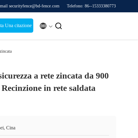
mail securityfence@bd-fence.com
Telefono: 86--15333380773


ta Una citazione
zincata
sicurezza a rete zincata da 900
ecinzione in rete saldata
ei, Cina