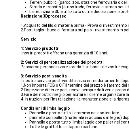
Terreni pubblici (parco, zoo, stazione ferroviaria o dell
Strada e transito (autostrada, ferrovia o strada per il 
La recinzione 3D è utilizzata come decorazione o protezi
Recinzione 3D
processo
1.Acquisto del filo di materia prima - Prova di rivestimento i
2.Post taglio - buco di foratura sul palo - rivestimento in po
Servizio
1: Servizio prodotti
I nostri prodotti offrono una garanzia di 10 anni.
2: Servizi di personalizzazione dei prodotti
Possiamo personalizzare i prodotti in base alle vostre esig
3: Servizio post-vendita
Il nostro servizio post-vendita inizia immediatamente dopo 
1.Non importa FOB o CIF il termine del prezzo è faremo del n
2.L'ispezione di terze parti riceve sempre dati veri e propri 
3.Fare del nostro meglio per aiutare il cliente organizzare 
4- istruzioni per l'installazione, la manutenzione e la ripa
Condizioni di imballaggio
Pannello e posta tutto il grammo nel contenitore
pannello con pallet (materiale in acciaio o in legno) do
Pannello e posta tutto l'imballaggio con pallet nel con
Tutte le graffette e i tappi in cartone