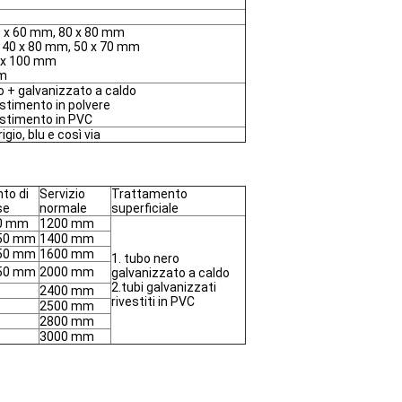
0 x 60 mm, 80 x 80 mm
, 40 x 80 mm, 50 x 70 mm
0 x 100 mm
mm
o + galvanizzato a caldo
stimento in polvere
estimento in PVC
igio, blu e così via
to di
Servizio
Trattamento
se
normale
superficiale
0 mm
1200 mm
50 mm
1400 mm
50 mm
1600 mm
1. tubo nero
50 mm
2000 mm
galvanizzato a caldo
2.tubi galvanizzati
2400 mm
rivestiti in PVC
2500 mm
2800 mm
3000 mm