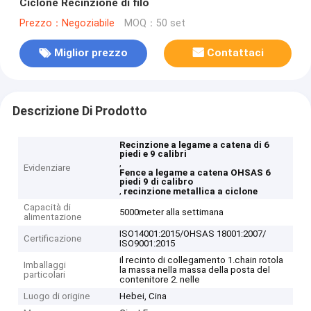
Ciclone Recinzione di filo
Prezzo：Negoziabile
MOQ：50 set
Miglior prezzo
Contattaci
Descrizione Di Prodotto
Recinzione a legame a catena di 6
piedi e 9 calibri
,
Evidenziare
Fence a legame a catena OHSAS 6
piedi 9 di calibro
,
recinzione metallica a ciclone
Capacità di
5000meter alla settimana
alimentazione
ISO14001:2015/OHSAS 18001:2007/
Certificazione
ISO9001:2015
il recinto di collegamento 1.chain rotola
Imballaggi
la massa nella massa della posta del
particolari
contenitore 2. nelle
Luogo di origine
Hebei, Cina