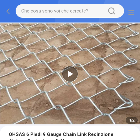
1
/
2
OHSAS 6 Piedi 9 Gauge Chain Link Recinzione