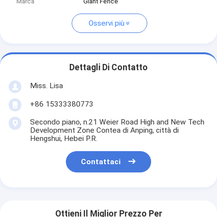
Marca
Giant Fence
Osservi più
Dettagli Di Contatto
Miss. Lisa
+86 15333380773
Secondo piano, n.21 Weier Road High and New Tech
Development Zone Contea di Anping, città di
Hengshui, Hebei P.R.
Contattaci
Ottieni Il Miglior Prezzo Per