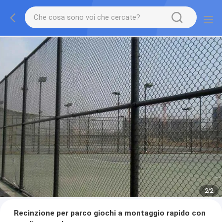
2
/
2
Recinzione per parco giochi a montaggio rapido con