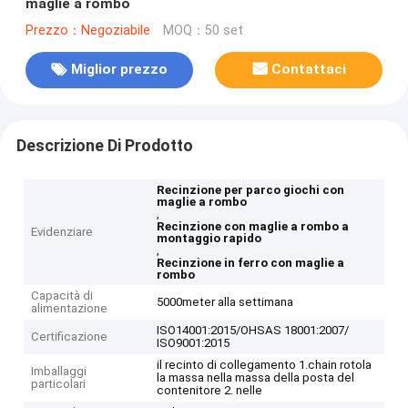
maglie a rombo
Prezzo：Negoziabile
MOQ：50 set
Miglior prezzo
Contattaci
Descrizione Di Prodotto
Recinzione per parco giochi con
maglie a rombo
,
Recinzione con maglie a rombo a
Evidenziare
montaggio rapido
,
Recinzione in ferro con maglie a
rombo
Capacità di
5000meter alla settimana
alimentazione
ISO14001:2015/OHSAS 18001:2007/
Certificazione
ISO9001:2015
il recinto di collegamento 1.chain rotola
Imballaggi
la massa nella massa della posta del
particolari
contenitore 2. nelle