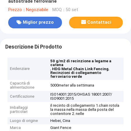
autostrade ferroviarie
Prezzo：Negoziabile
MOQ：50 set
Miglior prezzo
Contattaci
Descrizione Di Prodotto
50 g/m2 di recinzione a legame a
catena
Evidenziare
,
,
HDG Metal Chain Link Fencing
Recinzioni di collegamento
ferroviario verde
Capacità di
5000meter alla settimana
alimentazione
ISO14001:2015/OHSAS 18001:2007/
Certificazione
ISO9001:2015
il recinto di collegamento 1.chain rotola
Imballaggi
la massa nella massa della posta del
particolari
contenitore 2. nelle
Luogo di origine
Hebei, Cina
Marca
Giant Fence