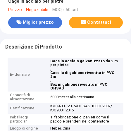
Cage in acciaio per pietre
Prezzo：Negoziabile
MOQ：50 set
Miglior prezzo
Contattaci
Descrizione Di Prodotto
Cage in acciaio galvanizzato da 2 m
per pietre
,
Casella di gabione rivestita in PVC
Evidenziare
2m
,
Box in gabione rivestito in PVC
OHSAS
Capacità di
5000meter alla settimana
alimentazione
ISO14001:2015/OHSAS 18001:2007/
Certificazione
ISO9001:2015
Imballaggi
1. fabbricazione di panieri come il
particolari
pacco e prenderli nel contenitore
Luogo di origine
Hebei, Cina