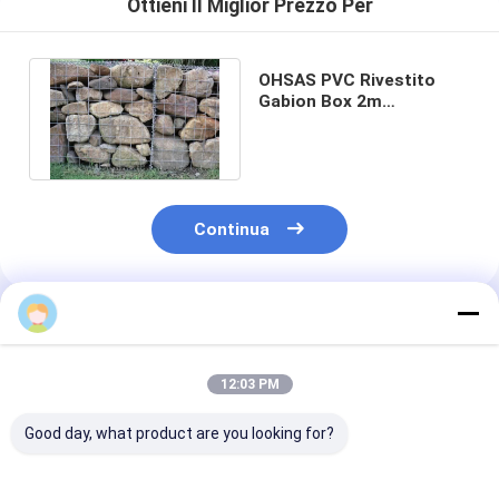
Ottieni Il Miglior Prezzo Per
OHSAS PVC Rivestito
Gabion Box 2m
galvanizzato Cage in
acciaio per pietre
Continua
Prodotti Raccomandati
12:03 PM
Good day, what product are you looking for?