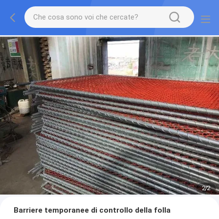
2
/
2
Barriere temporanee di controllo della folla