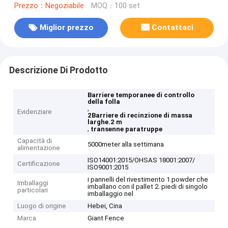
Prezzo：Negoziabile
MOQ：100 set
Miglior prezzo
Contattaci
Descrizione Di Prodotto
Barriere temporanee di controllo
della folla
,
Evidenziare
2Barriere di recinzione di massa
larghe.2 m
,
transenne paratruppe
Capacità di
5000meter alla settimana
alimentazione
ISO14001:2015/OHSAS 18001:2007/
Certificazione
ISO9001:2015
i pannelli del rivestimento 1.powder che
Imballaggi
imballano con il pallet 2. piedi di singolo
particolari
imballaggio nel
Luogo di origine
Hebei, Cina
Marca
Giant Fence