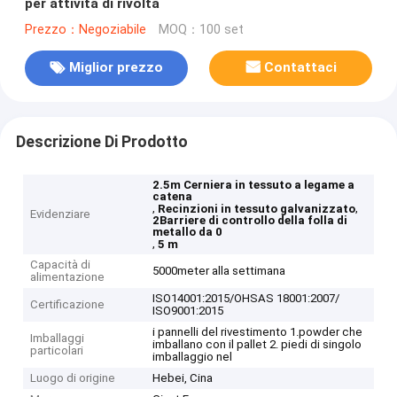
per attività di rivolta
Prezzo：Negoziabile
MOQ：100 set
Miglior prezzo
Contattaci
Descrizione Di Prodotto
2.5m Cerniera in tessuto a legame a
catena
,
,
Recinzioni in tessuto galvanizzato
Evidenziare
2Barriere di controllo della folla di
metallo da 0
,
5 m
Capacità di
5000meter alla settimana
alimentazione
ISO14001:2015/OHSAS 18001:2007/
Certificazione
ISO9001:2015
i pannelli del rivestimento 1.powder che
Imballaggi
imballano con il pallet 2. piedi di singolo
particolari
imballaggio nel
Luogo di origine
Hebei, Cina