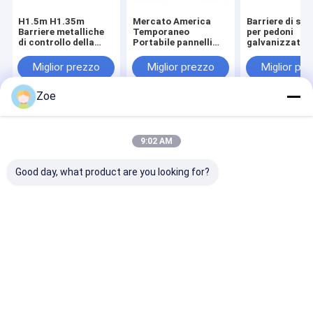
H1.5m H1.35m
Mercato America
Barriere di si
Barriere metalliche
Temporaneo
per pedoni
di controllo della
Portabile pannelli
galvanizzate
folla piedi piatti
metallici mobili
retrattili ISO 
staccati
Controllo della folla
Miglior prezzo
Miglior prezzo
Miglior pr
Impresso Evento
Barriera Recinzione
Zoe
in vendita
Casa
Circa noi
Contattaci
Desktop Site
Mappa del sito
Politica sulla privacy
9:02 AM
Qualità
Recinzione in acciaio di sicurezza
Fabbrica
cinese.Copyright © 2026 Hebei Bendin Industrial Technology Co.,
Good day, what product are you looking for?
Ltd.. All Rights Reserved.
Casa
Prodotti
Spettacolo VR