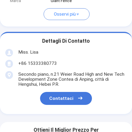
Marca
Giant Fence
Osservi più
Dettagli Di Contatto
Miss. Lisa
+86 15333380773
Secondo piano, n.21 Weier Road High and New Tech
Development Zone Contea di Anping, città di
Hengshui, Hebei P.R.
Contattaci
Ottieni Il Miglior Prezzo Per